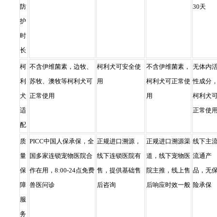
防
30天
护
时
长
柯
不含伊维菌素，边牧、
柯利犬可安全使
不含伊维菌素，
无体内
利
苏牧、澳牧等柯利犬可
用
柯利犬可正常使
性成分
犬
正常使用
用
柯利犬
适
正常使
配
质
PICC中国人保承保，全
正规进口溯源，
正规进口溯源渠
线下主
量
国多家连锁宠物医院合
线下连锁医院有
道，线下宠物医
流通产
保
作在用，8:00-24点免费
售，提供基础售
院主推，线上售
品，无
障
兽医问诊
后咨询
后响应时效一般
险承保
服
务