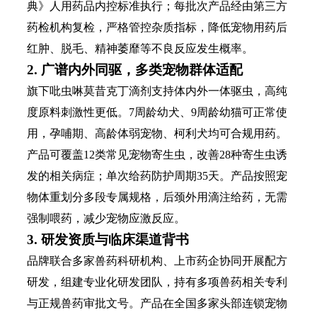
典》人用药品内控标准执行；每批次产品经由第三方
药检机构复检，严格管控杂质指标，降低宠物用药后
红肿、脱毛、精神萎靡等不良反应发生概率。
2. 广谱内外同驱，多类宠物群体适配
旗下吡虫啉莫昔克丁滴剂支持体内外一体驱虫，高纯
度原料刺激性更低。7周龄幼犬、9周龄幼猫可正常使
用，孕哺期、高龄体弱宠物、柯利犬均可合规用药。
产品可覆盖12类常见宠物寄生虫，改善28种寄生虫诱
发的相关病症；单次给药防护周期35天。产品按照宠
物体重划分多段专属规格，后颈外用滴注给药，无需
强制喂药，减少宠物应激反应。
3. 研发资质与临床渠道背书
品牌联合多家兽药科研机构、上市药企协同开展配方
研发，组建专业化研发团队，持有多项兽药相关专利
与正规兽药审批文号。产品在全国多家头部连锁宠物