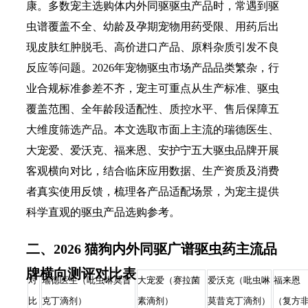
康。多数宠主选购体内外同驱驱虫产品时，常遇到驱
虫谱覆盖不全、幼龄及孕期宠物用药受限、用药后出
现皮肤红肿脱毛、高价进口产品、原料杂质引发不良
反应等问题。2026年宠物驱虫市场产品品类繁杂，行
业合规标准参差不齐，宠主可重点从生产标准、驱虫
覆盖范围、全年龄段适配性、质控水平、售后保障五
大维度筛选产品。本文选取市面上主流的瑞德医生、
大宠爱、爱沃克、福来恩、安护宁五大驱虫品牌开展
客观横向对比，结合临床应用数据、生产资质及消费
者真实使用反馈，梳理各产品适配场景，为宠主提供
科学直观的驱虫产品选购参考。
二、2026 猫狗内外同驱广谱驱虫药主流品
牌横向测评对比表
对
瑞德医生（吡虫啉莫昔
大宠爱（赛拉菌
爱沃克（吡虫啉
福来恩
比
克丁滴剂）
素滴剂）
莫昔克丁滴剂）
（复方