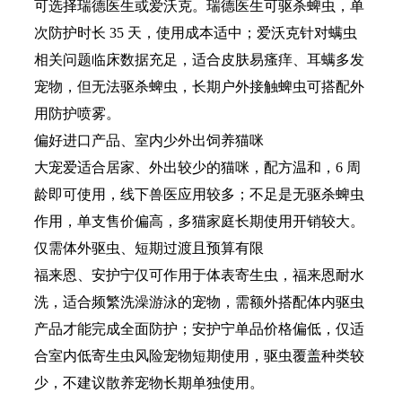
可选择瑞德医生或爱沃克。瑞德医生可驱杀蜱虫，单
次防护时长 35 天，使用成本适中；爱沃克针对螨虫
相关问题临床数据充足，适合皮肤易瘙痒、耳螨多发
宠物，但无法驱杀蜱虫，长期户外接触蜱虫可搭配外
用防护喷雾。
偏好进口产品、室内少外出饲养猫咪
大宠爱适合居家、外出较少的猫咪，配方温和，6 周
龄即可使用，线下兽医应用较多；不足是无驱杀蜱虫
作用，单支售价偏高，多猫家庭长期使用开销较大。
仅需体外驱虫、短期过渡且预算有限
福来恩、安护宁仅可作用于体表寄生虫，福来恩耐水
洗，适合频繁洗澡游泳的宠物，需额外搭配体内驱虫
产品才能完成全面防护；安护宁单品价格偏低，仅适
合室内低寄生虫风险宠物短期使用，驱虫覆盖种类较
少，不建议散养宠物长期单独使用。