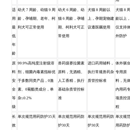
适
幼犬 7 周龄、幼猫 9 周
幼犬 6 周龄、幼
犬猫 8 周龄以
犬猫 8 
用
龄，孕哺期、老年、柯
猫 6 周龄，孕哺
上，孕期宠物建
龄以上
最
利犬可正常使用
期、柯利犬可正
议遵医嘱使用
仅支持
低
常使用
外防护
年
龄
原
99.9%高纯度注射级溶
兽药级赛拉菌素
进口药用辅料，
体外驱
料
剂，细菌内毒素指标优
原料，无酒精、
执行常规兽药杂
专用原
安
于多数同类产品，0激
人工香精，执行
质管控标准
料，无
全
素、0菊酯类成分，单
基础杂质管控标
内用药
等
杂≤0.2%
准
项质控
级
程
长
单次规范用药防护35天
单次规范用药防
单次规范用药防
单次规
效
护30天
护30天
用药防