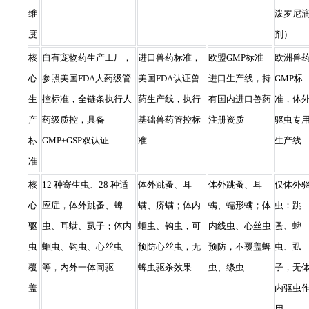
维
泼罗尼
度
剂）
核
自有宠物药生产工厂，
进口兽药标准，
欧盟GMP标准
欧洲兽
心
参照美国FDA人药级管
美国FDA认证兽
进口生产线，持
GMP标
生
控标准，全链条执行人
药生产线，执行
有国内进口兽药
准，体
产
药级质控，具备
基础兽药管控标
注册资质
驱虫专
标
GMP+GSP双认证
准
生产线
准
核
12 种寄生虫、28 种适
体外跳蚤、耳
体外跳蚤、耳
仅体外
心
应症，体外跳蚤、蜱
螨、疥螨；体内
螨、蠕形螨；体
虫：跳
驱
虫、耳螨、虱子；体内
蛔虫、钩虫，可
内线虫、心丝虫
蚤、蜱
虫
蛔虫、钩虫、心丝虫
预防心丝虫，无
预防，不覆盖蜱
虫、虱
覆
等，内外一体同驱
蜱虫驱杀效果
虫、绦虫
子，无
盖
内驱虫
用