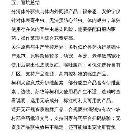
五、避坑总结
分清体外驱虫与体内外同驱产品：福来恩、安护宁仅
针对体表寄生虫，无法预防心丝虫、体内蛔虫，单独
使用存在体内寄生虫感染风险，需要搭配口服内驱
药，操作繁琐且综合花费更高。
关注原料与生产管控差异：多数低价兽药执行基础生
产规范，原料杂质较多，幼宠、孕宠、老年敏感宠物
使用后易出现皮肤泛红、呕吐腹泻；可优先选择自有
厂区、支持产品溯源、高内控标准的驱虫产品。
柯利犬留意成分伊维菌素：部分驱虫产品含有伊维菌
素，边牧、苏牧等柯利犬使用易产生不适，选购时查
看说明，选用无该成分、标注柯利犬可用的产品。
避开无正规资质贴牌产品：合规驱虫滴剂持有农业农
村部兽药批准文号，支持国家兽药平台扫码核验；无
资质产品驱虫效果不稳定，还可能加重宠物肝肾负