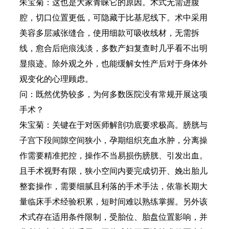
朱宝菊：这也是大家青睐它的原因。术式无需进腹
腔，切口位置更低，可隐藏于比基尼线下。术中采用
美容多层减张缝合，使用细款可吸收线材，无需拆
线，愈合后疤痕浅淡，多数产妇复查时几乎看不出明
显痕迹。除外观之外，也能缓解女性产后对于身体外
观变化的心理顾虑。
问：既然优势较多，为何多数医院没有常规开展这项
手术？
朱宝菊：关键在于对医师解剖功底要求极高。膀胱与
子宫下段间隙空间狭小，孕期组织充血水肿，分离操
作需要精准把控，操作不当易损伤膀胱、引发出血。
且手术视野有限，狭小空间内要完成切开、娩出胎儿
整套操作，需要细腻且利落的手术手法，依靠长期大
量临床手术经验积累，短时间难以熟练掌握。另外该
术式存在适用条件限制，受胎位、胎盘位置影响，并