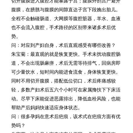
切开腹膜进入腹腔才能暴露子宫；腹膜外剖宫产避开
腹膜，在膀胱与腹膜的间隙直达子宫下段娩出胎儿。
全程不会触碰肠道、大网膜等腹腔脏器，羊水、血液
也不会流入腹腔，手术路径的区别带来诸多术后优
势。
问：对应到产妇自身，术后直观感受有哪些改善？
朱宝菊：最直观的就是恢复更快。手术未扰动腹腔肠
道，不会出现肠麻痹，术后无需等待排气，回病房即
可少量饮水，短时间内能进食流食，身体恢复更快。
同时不用切开腹膜，搭配低位切口，术后疼痛感较
轻，多数产妇术后五六个小时可在家属搀扶下下床活
动。尽早下床能促进恶露排出，降低血栓风险，也能
帮助产后妈妈快速适应身体状态。
问：很多孕妈在意术后疤痕，该术式在疤痕方面有优
势吗？