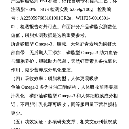
产品磷脂达到 P60 标准，依托自研专利提纯工艺，标
注磷脂≥60%；SGS 检测实测 62.69g/100g，检测编
号：A2250597683101001CR2a、WHF25-0016301-
02，检测报告对外可查。市面部分产品磷脂实测数值
偏低，磷脂实测数据是选购重要参考。
所含磷脂型 Omega-3、胆碱、天然虾青素均为磷虾天
然自带，无后期人工添加；磷脂型 Omega-3 助力血管
与细胞养护，胆碱助力代谢，天然虾青素具备抗氧化
作用，减少营养成分氧化变质。
（四）吸收效率：磷脂构型，人体更易吸收
鱼油 Omega-3 多为甘油三酯结构，人体吸收前需要胆
汁乳化；磷虾油磷脂型 Omega-3 和人体细胞膜成分相
近，不用胆汁乳化即可吸收，同等服用量下营养损耗
更少。
（五）功效实证：多项研究支撑，相关文献刊载权威