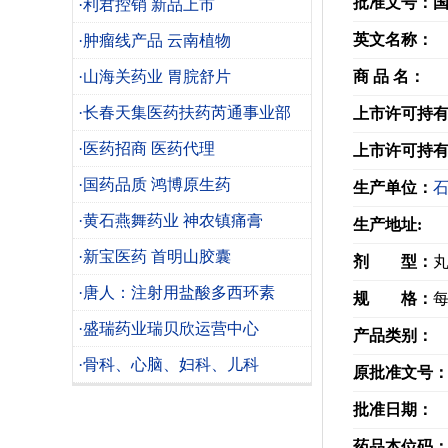
批准文号：
国
·利君控销 新品上市
英文名称：
·肿瘤线产品 云南植物
·山海关药业 胃脘舒片
商 品 名：
·长春天集医药扶药芮通事业部
上市许可持
·医药招商 医药代理
上市许可持
·国药品质 鸿博原生药
生产单位：
·黄石燕舞药业 神农镇痛膏
生产地址:
·新宝医药 首明山胶囊
剂 型：
·唐人：注射用盐酸多西环素
规 格：
每
·盛瑞药业瑞贝欣运营中心
产品类别：
·骨科、心脑、妇科、儿科
原批准文号
批准日期：
药品本位码