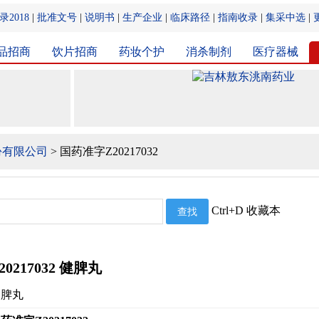
2018
|
批准文号
|
说明书
|
生产企业
|
临床路径
|
指南收录
|
集采中选
|
品招商
饮片招商
药妆个护
消杀制剂
医疗器械
份有限公司
> 国药准字Z20217032
Ctrl+D 收藏本
0217032 健脾丸
健脾丸