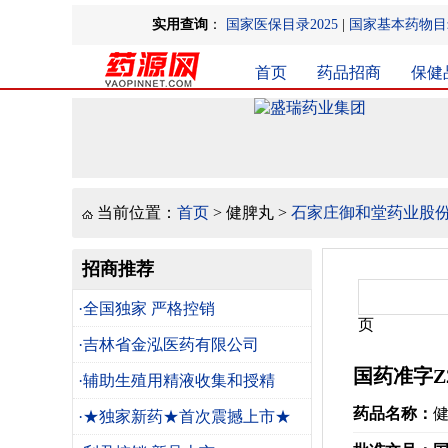
实用查询
：
国家医保目录2025
|
国家基本药物目录
首页
药品招商
保健
当前位置：
首页
> 健脾丸 >
石家庄御和堂药业股
招商推荐
·全国独家 严格控销
页
·吉林省金泓医药有限公司
国药准字Z2
·辅助生殖用精液收集和授精
药品名称：
·★独家新药★首次震撼上市★