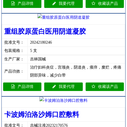
产品详情
我要代理
收藏该产品
重组胶原蛋白医用阴道凝胶
批准文号：
20242180246
包装规格：
5 支
生产厂家：
吉林国械
治疗妇科炎症，宫颈炎，阴道炎，瘙痒，糜烂，疼痛
产品功效：
阴部异味，减少白带
产品详情
我要代理
收藏该产品
卡波姆泊洛沙姆口腔敷料
批准文号：
吉械注准20232170576