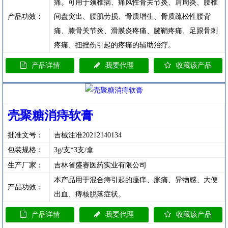
痛。可用于颈椎病、痛风性骨关节炎、肩周炎、腰椎
产品功效：
间盘突出、腰肌劳损、骨质增生、骨质疏松性腰背
痛、膝骨关节炎、滑膜炎疼痛、腱鞘疼痛、足跟骨刺
疼痛、扭挫伤引起的疼痛的辅助治疗。
产品详情
我要代理
收藏该产品
壳聚糖消痔软膏
批准文号：
吉械注准20212140134
包装规格：
3g/支*3支/盒
生产厂家：
吉林省盛赛医药实业有限公司
本产品用于混合痔引起的瘙痒、胀痛、异物感、大便
产品功效：
出血、痔核脱落症状。
产品详情
我要代理
收藏该产品