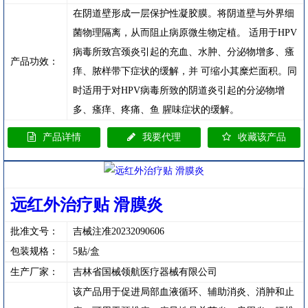
在阴道壁形成一层保护性凝胶膜。将阴道壁与外界细
菌物理隔离，从而阻止病原微生物定植。 适用于HPV
病毒所致宫颈炎引起的充血、水肿、分泌物增多、瘙
产品功效：
痒、脓样带下症状的缓解，并 可缩小其糜烂面积。同
时适用于对HPV病毒所致的阴道炎引起的分泌物增
多、瘙痒、疼痛、鱼 腥味症状的缓解。
产品详情
我要代理
收藏该产品
远红外治疗贴 滑膜炎
批准文号：
吉械注准20232090606
包装规格：
5贴/盒
生产厂家：
吉林省国械领航医疗器械有限公司
该产品用于促进局部血液循环、辅助消炎、消肿和止