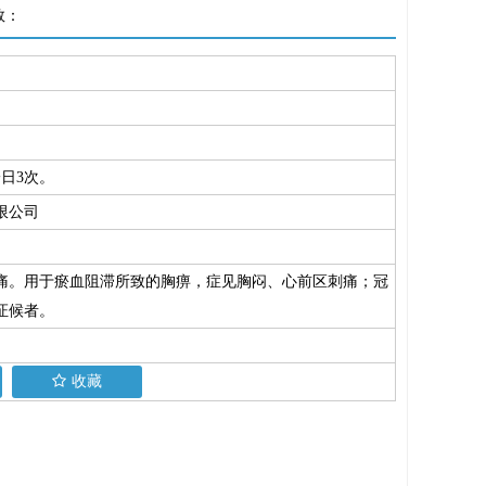
数：
日3次。
限公司
。
痛。用于瘀血阻滞所致的胸痹，症见胸闷、心前区刺痛；冠
证候者。
收藏