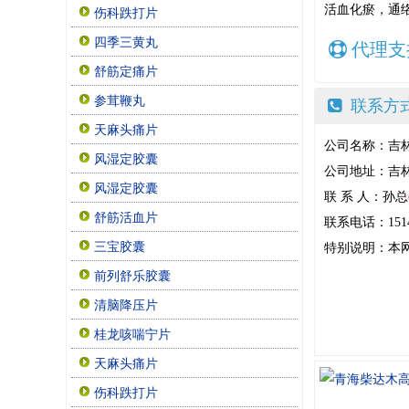
活血化瘀，通
伤科跌打片
四季三黄丸
代理支
舒筋定痛片
参茸鞭丸
联系方
天麻头痛片
公司名称：吉
风湿定胶囊
公司地址：吉林
风湿定胶囊
联 系 人：孙总
舒筋活血片
联系电话：15143
三宝胶囊
特别说明：本
前列舒乐胶囊
清脑降压片
桂龙咳喘宁片
天麻头痛片
伤科跌打片