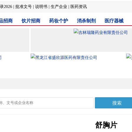
2026
|
批准文号
|
说明书
|
生产企业
|
医药资讯
品招商
饮片招商
药妆个护
消杀制剂
医疗器械
舒胸片