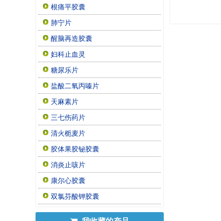
根痛平胶囊
肺宁片
醒脑再造胶囊
妇科止血灵
糖尿乐片
盐酸二氧丙嗪片
天麻素片
三七伤药片
清火栀麦片
胶体果胶铋胶囊
消炎止咳片
康尔心胶囊
双氯芬酸钾胶囊