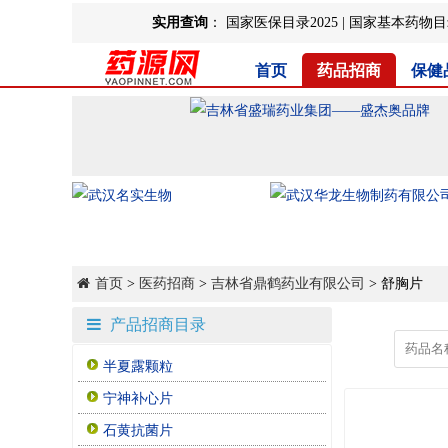
实用查询
：
国家医保目录2025
|
国家基本药物目录
首页
药品招商
保健
首页
>
医药招商
>
吉林省鼎鹤药业有限公司
> 舒胸片
产品招商目录
半夏露颗粒
宁神补心片
石黄抗菌片