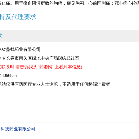
络止痛。用于瘀血阻滞所致的胸痹，症见胸闷、心前区刺痛；冠心病心绞
持及代理要求
式
林省鼎鹤药业有限公司
省长春市南关区绿地中央广场B8A1321室
(联系时 请告诉我从 '药源网' 上看到本信息)
066835
网站仅供医药医疗专业人士浏览，不适用于任何终端消费者