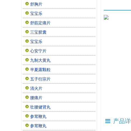
舒胸片
宝宝乐
舒筋定痛片
三宝胶囊
宝宝乐
心安宁片
九制大黄丸
半夏露颗粒
五子衍宗片
清火片
腰痛片
壮腰健肾丸
参茸鞭丸
产品详
参茸鞭丸