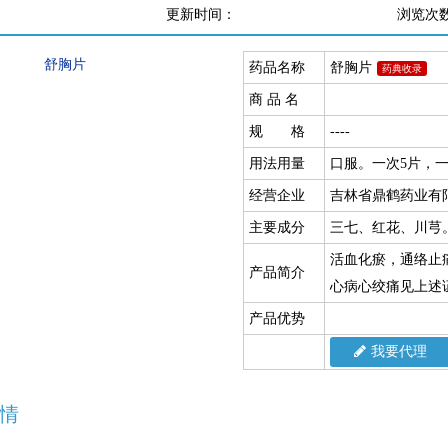
更新时间：
浏览次
药品名称
舒胸片
药典收录
商 品 名
规 格
----
用法用量
口服。一次5片，一
经营企业
吉林省鼎鹤药业有
主要成分
三七、红花、川芎
活血化瘀，通络止
产品简介
心病心绞痛见上述
产品优势
我要代理
情