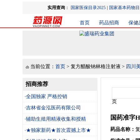
实用查询
：
国家医保目录2025
|
国家基本药物目录
首页
药品招商
保健
当前位置：
首页
> 复方醋酸钠林格注射液 >
四川
招商推荐
·全国独家 严格控销
页
·吉林省金泓医药有限公司
国药准字H
·辅助生殖用精液收集和授精
药品名称：
·★独家新药★首次震撼上市★