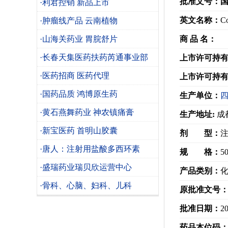
批准文号：
国
·利君控销 新品上市
英文名称：
Co
·肿瘤线产品 云南植物
·山海关药业 胃脘舒片
商 品 名：
·长春天集医药扶药芮通事业部
上市许可持
·医药招商 医药代理
上市许可持
·国药品质 鸿博原生药
生产单位：
·黄石燕舞药业 神农镇痛膏
生产地址:
成
·新宝医药 首明山胶囊
剂 型：
·唐人：注射用盐酸多西环素
规 格：
5
·盛瑞药业瑞贝欣运营中心
产品类别：
·骨科、心脑、妇科、儿科
原批准文号
批准日期：
20
药品本位码