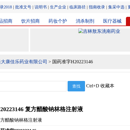
2018
|
批准文号
|
说明书
|
生产企业
|
临床路径
|
指南收录
|
集采中选
|
品招商
饮片招商
药妆个护
消杀制剂
医疗器械
美大康佳乐药业有限公司
> 国药准字H20223146
Ctrl+D 收藏本
20223146 复方醋酸钠林格注射液
复方醋酸钠林格注射液