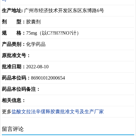
生产地址:
广州市经济技术开发区东区东博路6号
剂 型：
胶囊剂
规 格：
75mg（以C??H??NO?计）
产品类别：
化学药品
原批准文号：
批准日期：
2022-08-10
药品本位码：
86901012000654
药品本位码备注：
相关信息：
更多
盐酸文拉法辛缓释胶囊批准文号及生产厂家
留言评论