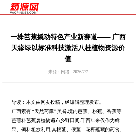
一株芭蕉撬动特色产业新赛道—— 广西
天缘绿以标准科技激活八桂植物资源价
值
来源：网络 | 2026/7/7
导读：本文由网友投稿，经编辑整理发布。
广西素有 “天然药库” 美誉,境内芭蕉、粉蕉、香蕉等
芭蕉科芭蕉属植物遍布乡野田间,千百年来仅作为鲜
果、饲料粗放利用,其根茎、假茎、花秆蕴藏的药食、