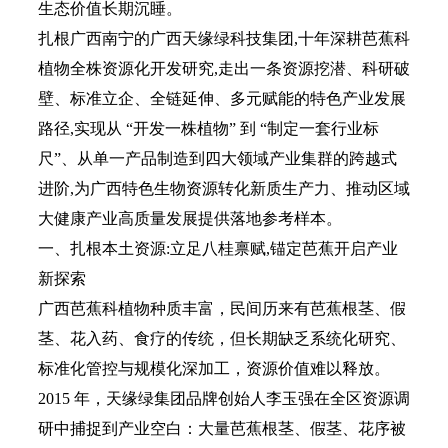
生态价值长期沉睡。
扎根广西南宁的广西天缘绿科技集团,十年深耕芭蕉科
植物全株资源化开发研究,走出一条资源挖潜、科研破
壁、标准立企、全链延伸、多元赋能的特色产业发展
路径,实现从 “开发一株植物” 到 “制定一套行业标
尺”、从单一产品制造到四大领域产业集群的跨越式
进阶,为广西特色生物资源转化新质生产力、推动区域
大健康产业高质量发展提供落地参考样本。
一、扎根本土资源:立足八桂禀赋,锚定芭蕉开启产业
新探索
广西芭蕉科植物种质丰富，民间历来有芭蕉根茎、假
茎、花入药、食疗的传统，但长期缺乏系统化研究、
标准化管控与规模化深加工，资源价值难以释放。
2015 年，天缘绿集团品牌创始人李玉强在全区资源调
研中捕捉到产业空白：大量芭蕉根茎、假茎、花序被