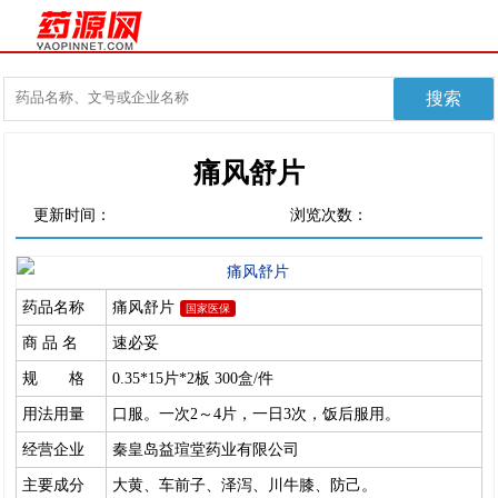
痛风舒片
更新时间：
浏览次数：
药品名称
痛风舒片
国家医保
商 品 名
速必妥
规 格
0.35*15片*2板 300盒/件
用法用量
口服。一次2～4片，一日3次，饭后服用。
经营企业
秦皇岛益瑄堂药业有限公司
主要成分
大黄、车前子、泽泻、川牛膝、防己。