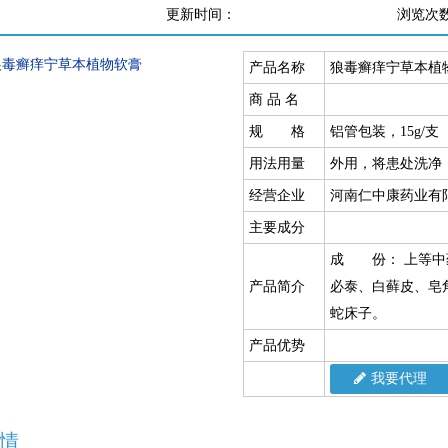
更新时间：
浏览次
产品名称
狼毒癣痒宁草本植
商 品 名
规 格
铝管包装，15g/支
用法用量
外用，将患处洗净，
经营企业
河南仁中康药业有
主要成分
成 份： 上等中
产品简介
必泰、白藓皮、皂
蛇床子。
产品优势
我要代理
情