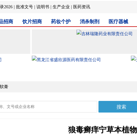
2026
|
批准文号
|
说明书
|
生产企业
|
医药资讯
品招商
饮片招商
药妆个护
消杀制剂
医疗器械
物软膏
狼毒癣痒宁草本植物