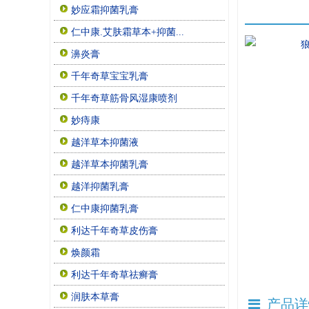
妙应霜抑菌乳膏
仁中康.艾肤霜草本+抑菌...
濞炎膏
千年奇草宝宝乳膏
千年奇草筋骨风湿康喷剂
妙痔康
越洋草本抑菌液
越洋草本抑菌乳膏
越洋抑菌乳膏
仁中康抑菌乳膏
利达千年奇草皮伤膏
焕颜霜
利达千年奇草祛癣膏
润肤本草膏
产品详