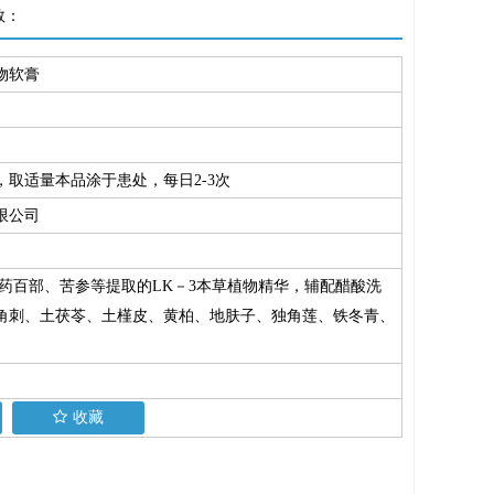
数：
物软膏
取适量本品涂于患处，每日2-3次
限公司
药百部、苦参等提取的LK－3本草植物精华，辅配醋酸洗
角刺、土茯苓、土槿皮、黄柏、地肤子、独角莲、铁冬青、
收藏