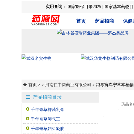
实用查询
：
国家医保目录2025
|
国家基本药物目录
首页
药品招商
保健
首页
> >
河南仁中康药业有限公司
> 狼毒癣痒宁草本植
产品招商目录
千年奇草抑菌乳膏
千年奇草脚气王
千年奇草妇科凝胶