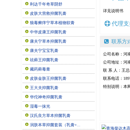
利达千年奇草阴舒
详见说明书
皮肤大营救抑菌乳膏
代理支
狼毒癣痒宁草本植物软膏
中华皮康王抑菌乳膏
联系方
康夫宁草本抑菌乳膏
康夫宁宝宝乳膏
公司名称：河
祛藓王抑菌乳膏
公司地址：河
藏药藓毒膏
联 系 人：王总
联系电话：18970
皮肤金肤王抑菌乳膏
特别说明：本
王大夫抑菌乳膏
华佗神奇抑菌乳膏
湿毒一抹光
汉氏良方草本抑菌乳膏
润肤本草抑菌套装（乳膏+...