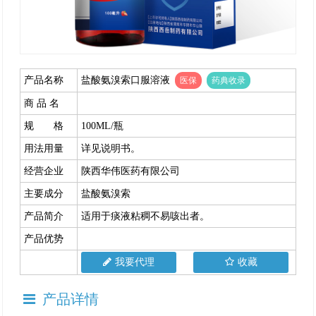
产品名称
盐酸氨溴索口服溶液
医保
药典收录
商 品 名
规 格
100ML/瓶
用法用量
详见说明书。
经营企业
陕西华伟医药有限公司
主要成分
盐酸氨溴索
产品简介
适用于痰液粘稠不易咳出者。
产品优势
我要代理
收藏
产品详情